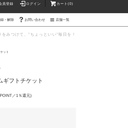
会員登録
ログイン
カート(0)
登録・解除
お問い合わせ
店舗一覧
りをみつけて、”ちょっといい”毎日を！
チケット
ト
ミアムギフトチケット
(POINT／1％還元)