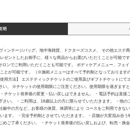
説明
ヴィンテージバッグ、地中海雑貨、ドクターズコスメ、 その他エステ
プレゼントしたお相手に、様々な商品からお選びいただくことが可能です
テサロンでご利用いただくことも可能です。 ボディケアメニュー、フェ
くことが可能です。 （※施術メニューはすべて予約制となっております
ご使用方法】 エステティックチケットのご使用及びギフトチケットにて
さい。 ※チケットの使用期限にご注意ください。使用期限を過ぎますと
 ・チケット発券後の変更・払い戻しはできません。 ・電話予約は直接
さい。 ・ご利用は、18歳以上の方に限らせていただきます。 ・他の
妊娠中の方など、お客様の体質、体調等により コースをご利用できない
ざいます。 ・完全予約制とさせていただきます。 ・店舗が大変混み合
じめご了承ください。 ・チケット発券後の払い戻しおよび、転売・換