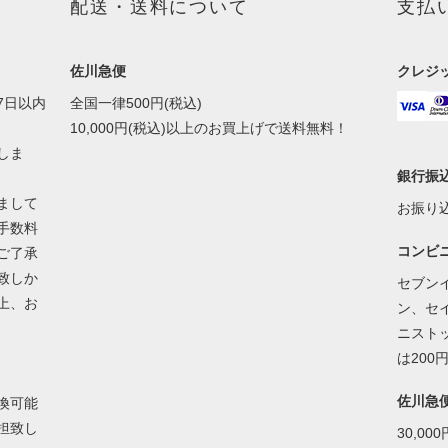
配送・送料について
支払
佐川急便
クレジ
7日以内
全国一律500円(税込)
10,000円(税込)以上のお買上げで送料無料！
しま
銀行振
まして
お振り
手数料
コンビ
ご了承
致しか
セブン
上、お
ン、セ
ニスト
は200
佐川急
換可能
担致し
30,0