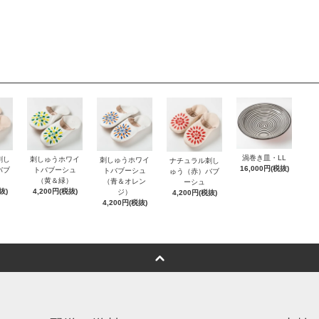
渦巻き皿・LL
刺し
刺しゅうホワイ
刺しゅうホワイ
ナチュラル刺し
16,000円(税抜)
バブ
トバブーシュ
トバブーシュ
ゅう（赤）バブ
（黄＆緑）
（青＆オレン
ーシュ
抜)
4,200円(税抜)
ジ）
4,200円(税抜)
4,200円(税抜)