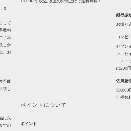
10,000円(税込)以上のお買上げで送料無料！
しま
銀行振
まして
お振り
手数料
コンビ
ご了承
致しか
セブン
上、お
ン、セ
ニスト
は200
佐川急
換可能
担致し
30,0
引手数
ポイントについて
品に欠
ポイント
ますの