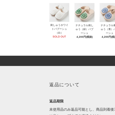
刺しゅうホワイ
ナチュラル刺し
ナチュラル
トバブーシュ
ゅう（緑）バブ
ゅう（青）
（白）
ーシュ
ーシュ
SOLD OUT
4,200円(税抜)
4,200円(税
返品について
返品期限
未使用品のみ返品可能とし、商品到着後