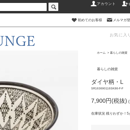
アカウント
初めてのお客様
メルマガ
お気に入
ホーム
>
暮らしの雑貨
暮らしの雑貨
ダイヤ柄・L
SR163690116SK86-F-F
7,900円(税抜)
在庫状況 残りわずか！5