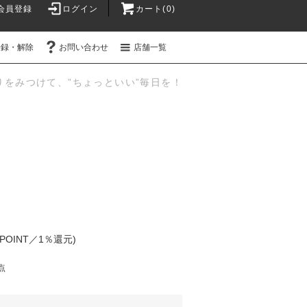
会員登録
ログイン
カート(0)
登録・解除
お問い合わせ
店舗一覧
りをみつけて、”ちょっといい”毎日を！
(POINT／1％還元)
点