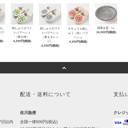
渦巻き皿・LL
刺し
刺しゅうホワイ
刺しゅうホワイ
ナチュラル刺し
16,000円(税抜)
バブ
トバブーシュ
トバブーシュ
ゅう（赤）バブ
（黄＆緑）
（青＆オレン
ーシュ
抜)
4,200円(税抜)
ジ）
4,200円(税抜)
4,200円(税抜)
配送・送料について
支払
佐川急便
クレジ
7日以内
全国一律500円(税込)