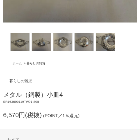
ホーム
>
暮らしの雑貨
暮らしの雑貨
メタル（銅製）小皿4
SR163690119TW01-808
6,570円(税抜)
(POINT／1％還元)
サイズ