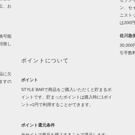
セブン
上、お
ン、セ
ニスト
は200
佐川急
換可能
担致し
30,0
引手数
ポイントについて
品に欠
ポイント
ますの
STYLE BARで商品をご購入いただくと貯まるポ
イントです。貯まったポイントは購入時に1ポイ
ント=1円で利用することができます。
ポイント還元条件
当サイトで商品を購入することで還元します。