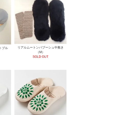
リアルムートンバブーシュ中敷き
トブル
（M）
SOLD OUT