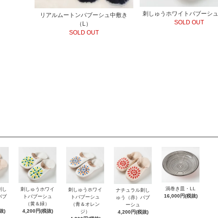
刺しゅうホワイトバブーシ
リアルムートンバブーシュ中敷き
SOLD OUT
（L）
SOLD OUT
渦巻き皿・LL
刺し
刺しゅうホワイ
刺しゅうホワイ
ナチュラル刺し
16,000円(税抜)
バブ
トバブーシュ
トバブーシュ
ゅう（赤）バブ
（黄＆緑）
（青＆オレン
ーシュ
抜)
4,200円(税抜)
ジ）
4,200円(税抜)