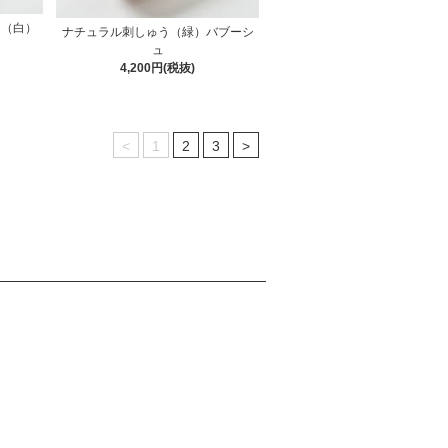
ュ（白）
ナチュラル刺しゅう（緑）バブーシ
ュ
4,200円(税抜)
<
1
2
3
>